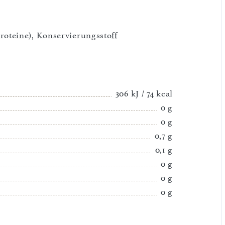
oteine), Konservierungsstoff
306 kJ / 74 kcal
0 g
0 g
0,7 g
0,1 g
0 g
0 g
0 g