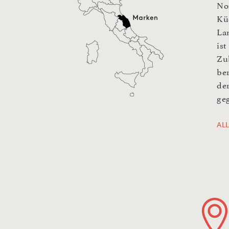
No
Kü
La
ist
Zu
be
der
ge
AL