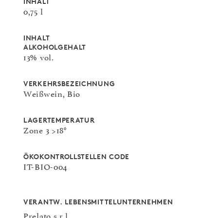
INHALT
0,75 l
INHALT
ALKOHOLGEHALT
13% vol.
VERKEHRSBEZEICHNUNG
Weißwein, Bio
LAGERTEMPERATUR
Zone 3 >18°
ÖKOKONTROLLSTELLEN CODE
IT-BIO-004
VERANTW. LEBENSMITTELUNTERNEHMEN
Prelato s.r.l.