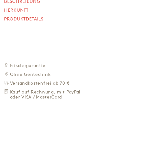
BESCHREIBUNG
SOFORT VERFÜGBAR
HERKUNFT
12,90 €
PRODUKTDETAILS
17,20 € / L
Preis inkl. MwSt. zzgl. 4,95 € Versand
+
IN DEN WARENKORB
-
ZU DEN FAVORITEN
Frischegarantie
IN DER NÄHE KAUFEN
Ohne Gentechnik
Versandkostenfrei ab 70 €
BESCHREIBUNG
Kauf auf Rechnung, mit PayPal
HERKUNFT
oder VISA / MasterCard
PRODUKTDETAILS