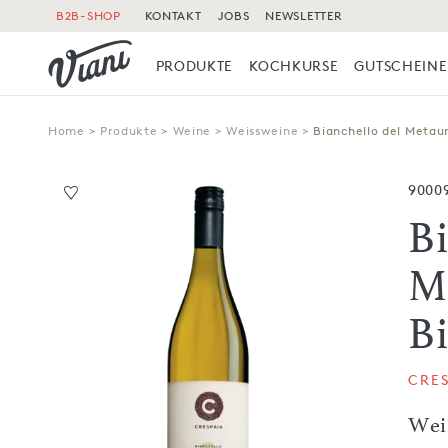
B2B-SHOP
KONTAKT
JOBS
NEWSLETTER
PRODUKTE
KOCHKURSE
GUTSCHEINE
Home
>
Produkte
>
Weine
>
Weissweine
>
Bianchello del Metau
9000
B
M
B
CRES
Wei