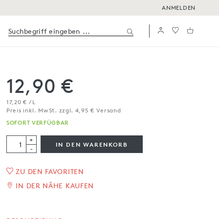
ANMELDEN
12,90 €
17,20 € / L
Preis inkl. MwSt. zzgl. 4,95 € Versand
SOFORT VERFÜGBAR
+
IN DEN WARENKORB
-
ZU DEN FAVORITEN
Bianchello del Metauro
IN DER NÄHE KAUFEN
DOC 2024, Bio
0,75 l