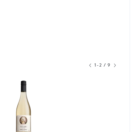
1-2
/
9