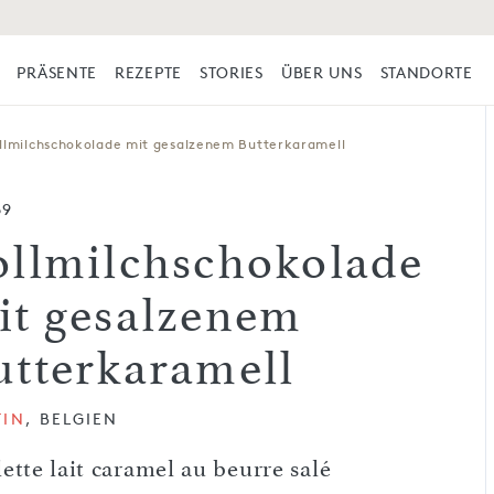
PRÄSENTE
REZEPTE
STORIES
ÜBER UNS
STANDORTE
llmilchschokolade mit gesalzenem Butterkaramell
69
ollmilchschokolade
it gesalzenem
utterkaramell
FIN
, BELGIEN
ette lait caramel au beurre salé