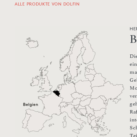
ALLE PRODUKTE VON DOLFIN
HE
B
Die
ei
ma
Ge
Mo
ve
ge
Raf
int
Sc
Te