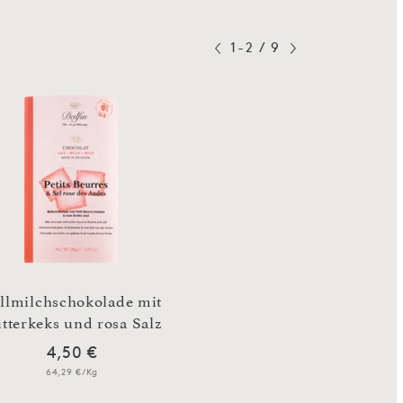
1-2
/
9
llmilchschokolade mit
Zartbitterschokol
tterkeks und rosa Salz
Spritzgebäck und
4,50 €
4,50 €
64,29 €/Kg
64,29 €/Kg