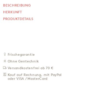
BESCHREIBUNG
NICHT VERFÜGBAR
4,50 €
HERKUNFT
PRODUKTDETAILS
64,29 € / Kg
Preis inkl. MwSt. zzgl. 4,95 € Versand
BEI VERFÜGBARKEIT
BENACHRICH­TIGEN
ZU DEN FAVORITEN
Frischegarantie
IN DER NÄHE KAUFEN
Ohne Gentechnik
Versandkostenfrei ab 70 €
BESCHREIBUNG
Kauf auf Rechnung, mit PayPal
HERKUNFT
oder VISA / MasterCard
PRODUKTDETAILS