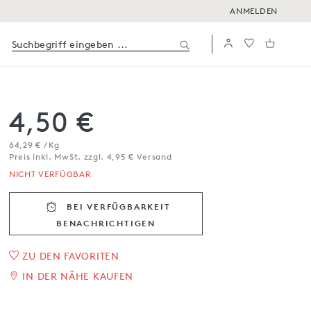
ANMELDEN
4,50 €
64,29 € / Kg
Preis inkl. MwSt. zzgl. 4,95 € Versand
NICHT VERFÜGBAR
BEI VERFÜGBARKEIT
BENACHRICH­TIGEN
Vollmilchschokolade mit
ZU DEN FAVORITEN
IN DER NÄHE KAUFEN
gesalzenem Butterkaramell
70 g