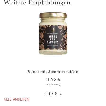
Weitere Empfehlungen
Butter mit Sommertrüffeln
Karto
11,95 €
149,38 €/Kg
1
/
9
ALLE ANSEHEN