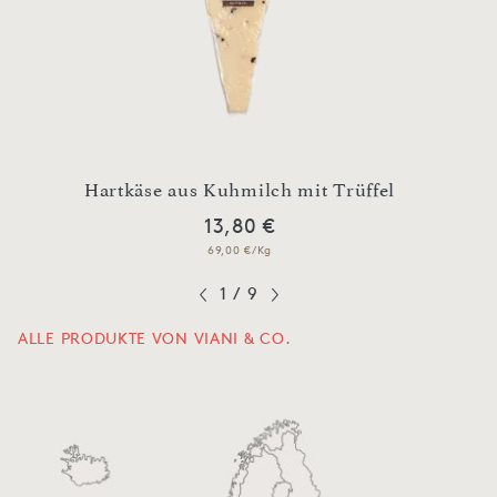
d
Hartkäse aus Kuhmilch mit Trüffel
Bu
13,80 €
69,00 €/Kg
1
/
9
ALLE PRODUKTE VON VIANI & CO.