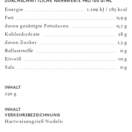
DURCHSCHNITTLICHE NÄHRWERTE PRO 100 G/ML
Energie
1.209 kJ / 285 kcal
Fett
0,9 g
davon gesättigte Fettsäuren
0,2 g
Kohlenhydrate
58 g
davon Zucker
1,5 g
Ballaststoffe
0 g
Eiweiß
10 g
Salz
0 g
INHALT
250 g
INHALT
VERKEHRSBEZEICHNUNG
Hartweizengrieß Nudeln