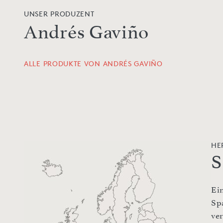
UNSER PRODUZENT
Andrés Gaviño
ALLE PRODUKTE VON ANDRÉS GAVIÑO
HE
S
Ei
Sp
ve