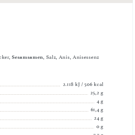
ucker,
Sesamsamen
, Salz, Anis, Anisessenz
2.118 kJ / 506 kcal
25,2 g
4 g
61,4 g
24 g
0 g
7,7 g