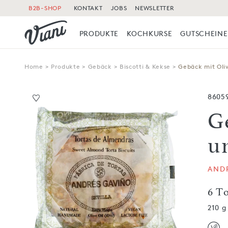
B2B-SHOP
KONTAKT
JOBS
NEWSLETTER
PRODUKTE
KOCHKURSE
GUTSCHEINE
Home
>
Produkte
>
Gebäck
>
Biscotti & Kekse
>
Gebäck mit Oli
8605
G
u
AND
6 T
210 g