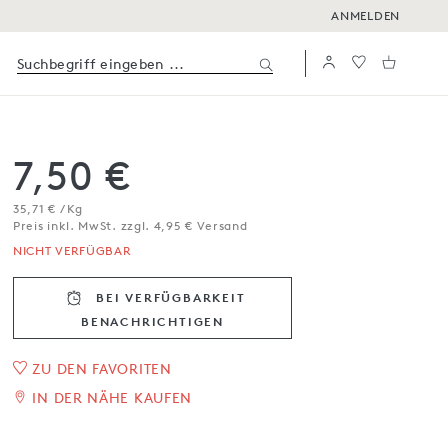
ANMELDEN
7,50 €
35,71 € / Kg
Preis inkl. MwSt. zzgl. 4,95 € Versand
NICHT VERFÜGBAR
BEI VERFÜGBARKEIT
BENACHRICH­TIGEN
1
/
4
ZU DEN FAVORITEN
IN DER NÄHE KAUFEN
Gebäck mit Olivenöl und