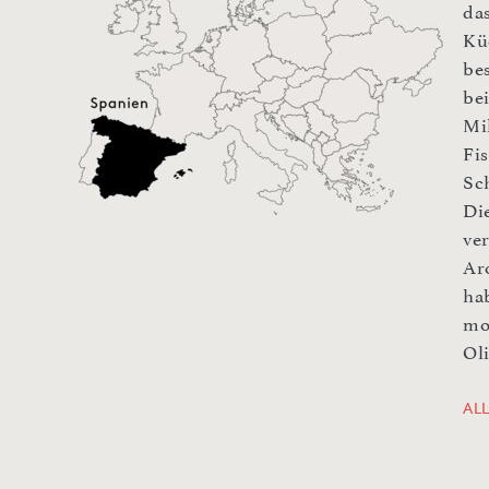
da
Kü
be
be
Mi
Fi
Sc
Di
ve
Ar
ha
mo
Oli
AL