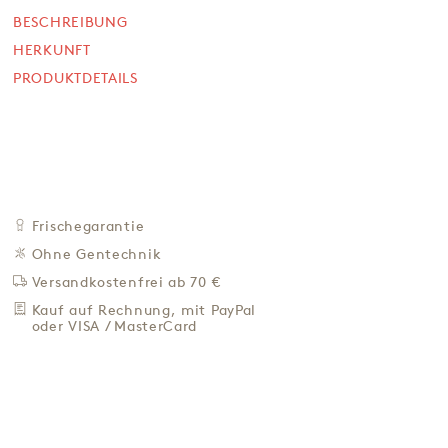
Mandeln
BESCHREIBUNG
210 g
HERKUNFT
NICHT VERFÜGBAR
PRODUKTDETAILS
7,50 €
35,71 € / Kg
Preis inkl. MwSt. zzgl. 4,95 € Versand
BEI VERFÜGBARKEIT
BENACHRICH­TIGEN
Frischegarantie
Ohne Gentechnik
ZU DEN FAVORITEN
Versandkostenfrei ab 70 €
IN DER NÄHE KAUFEN
Kauf auf Rechnung, mit PayPal
oder VISA / MasterCard
BESCHREIBUNG
HERKUNFT
PRODUKTDETAILS