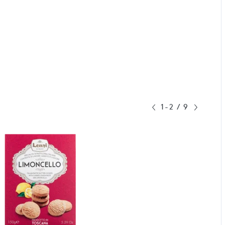
1-2
/
9