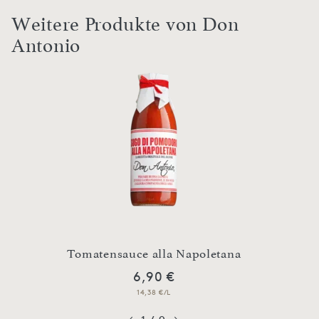
Weitere Produkte von Don
Antonio
chem
Tomatensauce alla Napoletana
To
6,90 €
14,38 €/L