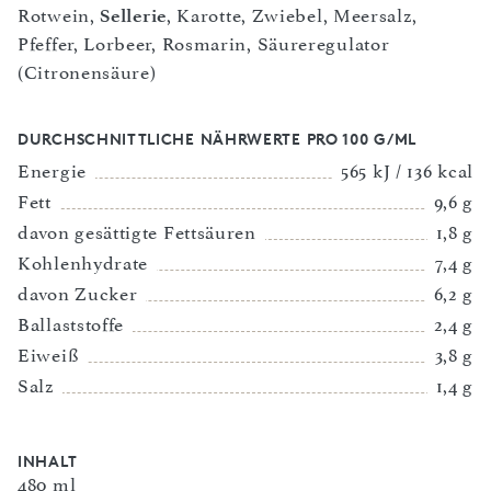
Rotwein,
Sellerie
, Karotte, Zwiebel, Meersalz,
Pfeffer, Lorbeer, Rosmarin, Säureregulator
(Citronensäure)
DURCHSCHNITTLICHE NÄHRWERTE PRO 100 G/ML
Energie
565 kJ / 136 kcal
Fett
9,6 g
davon gesättigte Fettsäuren
1,8 g
Kohlenhydrate
7,4 g
davon Zucker
6,2 g
Ballaststoffe
2,4 g
Eiweiß
3,8 g
Salz
1,4 g
INHALT
480 ml