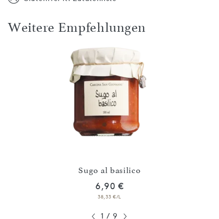
Weitere Empfehlungen
Sugo al basilico
6,90 €
38,33 €/L
1
/
9