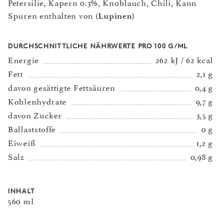
Petersilie, Kapern 0.3%, Knoblauch, Chili, Kann
Spuren enthalten von (
Lupinen
)
DURCHSCHNITTLICHE NÄHRWERTE PRO 100 G/ML
Energie
262 kJ / 62 kcal
Fett
2,1 g
davon gesättigte Fettsäuren
0,4 g
Kohlenhydrate
9,7 g
davon Zucker
3,5 g
Ballaststoffe
0 g
Eiweiß
1,2 g
Salz
0,98 g
INHALT
560 ml