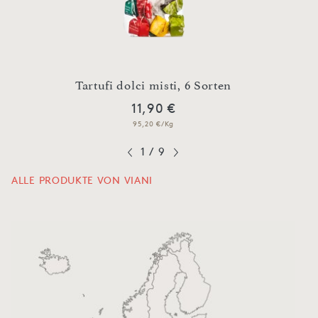
n
Tartufi dolci misti, 6 Sorten
O
11,90 €
95,20 €/Kg
1
/
9
ALLE PRODUKTE VON VIANI