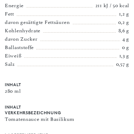
Energie
211 kJ / 50 kcal
Fett
1,2 g
davon gesättigte Fettsäuren
0,2 g
Kohlenhydrate
8,6 g
davon Zucker
4 g
Ballaststoffe
0 g
Eiweiß
1,3 g
Salz
0,57 g
INHALT
280 ml
INHALT
VERKEHRSBEZEICHNUNG
Tomatensauce mit Basilikum