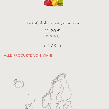
n
Tartufi dolci misti, 6 Sorten
O
11,90 €
95,20 €/Kg
1
/
9
ALLE PRODUKTE VON VIANI