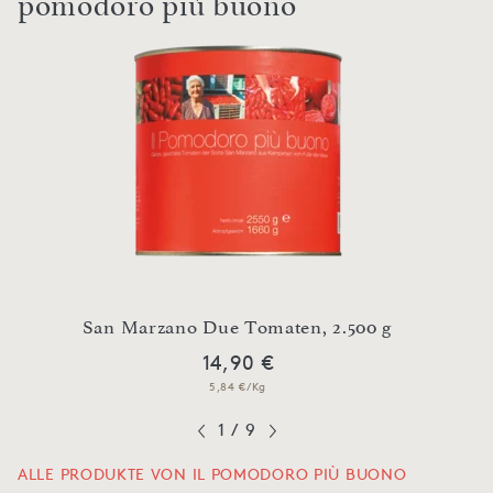
pomodoro più buono
Gesc
00 g
San Marzano Due Tomaten, 2.500 g
14,90 €
5,84 €/Kg
1
/
9
ALLE PRODUKTE VON IL POMODORO PIÙ BUONO