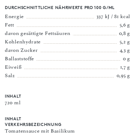
DURCHSCHNITTLICHE NÄHRWERTE PRO 100 G/ML
Energie
337 kJ / 81 kcal
Fett
5,6 g
davon gesättigte Fettsäuren
0,8 g
Kohlenhydrate
5,2 g
davon Zucker
4,3 g
Ballaststoffe
0 g
Eiweiß
1,7 g
Salz
0,95 g
INHALT
720 ml
INHALT
VERKEHRSBEZEICHNUNG
Tomatensauce mit Basilikum