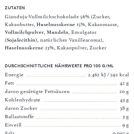
ZUTATEN
Gianduja-Vollmilchschokolade 56% (Zucker,
Kakaobutter,
Haselnusskerne
15%, Kakaomasse,
Vollmilchpulver
,
Mandeln
, Emulgator
(
Sojalecithin
), natürliches Vanillearoma),
Haselnusskerne
23%, Kakaopulver, Zucker
DURCHSCHNITTLICHE NÄHRWERTE PRO 100 G/ML
Energie
2.462 kJ / 592 kcal
Fett
42 g
davon gesättigte Fettsäuren
20 g
Kohlenhydrate
43 g
davon Zucker
38 g
Ballaststoffe
3 g
Eiweiß
9 g
Salz
0,097 g