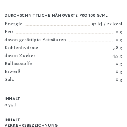
DURCHSCHNITTLICHE NÄHRWERTE PRO 100 G/ML
Energie
92 kJ / 22 kcal
Fett
0 g
davon gesättigte Fettsäuren
0 g
Kohlenhydrate
5,8 g
davon Zucker
4,5 g
Ballaststoffe
0 g
Eiweiß
0 g
Salz
0 g
INHALT
0,75 l
INHALT
VERKEHRSBEZEICHNUNG