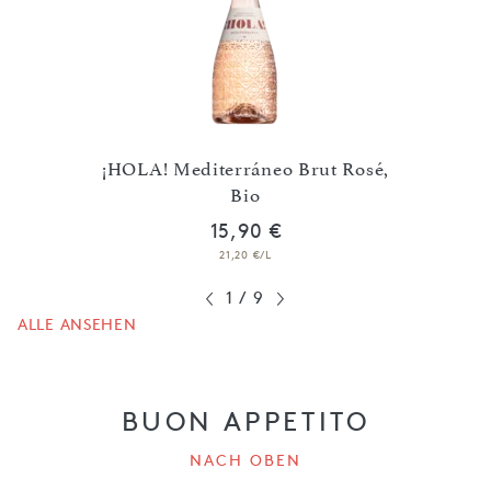
¡HOLA! Mediterráneo Brut Rosé,
itz
Bio
15,90 €
21,20 €/L
1
/
9
ALLE ANSEHEN
BUON APPETITO
NACH OBEN