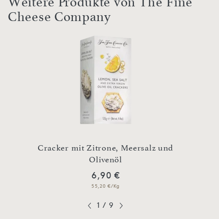
Weitere Produkte von The Fine
Cheese Company
extra
Cracker mit Zitrone, Meersalz und
Cracke
Olivenöl
u
6,90 €
55,20 €/Kg
1
/
9