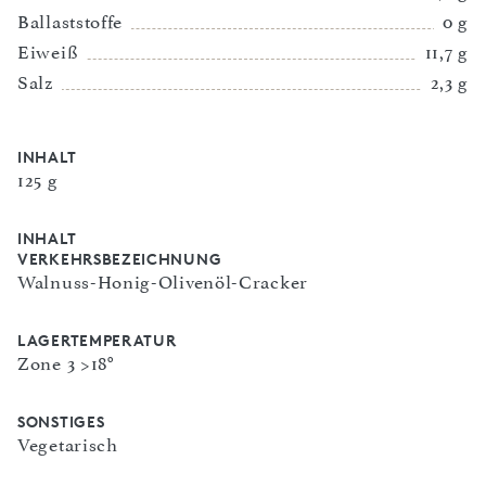
Ballaststoffe
0 g
Eiweiß
11,7 g
Salz
2,3 g
INHALT
125 g
INHALT
VERKEHRSBEZEICHNUNG
Walnuss-Honig-Olivenöl-Cracker
LAGERTEMPERATUR
Zone 3 >18°
SONSTIGES
Vegetarisch