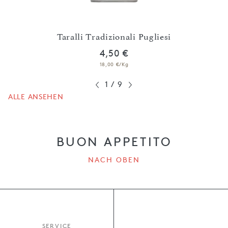
ivenöl
i
Taralli Tradizionali Pugliesi
T
4,50 €
18,00 €/Kg
1
/
9
ALLE ANSEHEN
BUON APPETITO
NACH OBEN
SERVICE