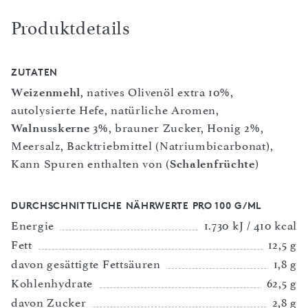
Produktdetails
ZUTATEN
Weizenmehl
, natives Olivenöl extra 10%,
autolysierte Hefe, natürliche Aromen,
Walnusskerne
3%, brauner Zucker, Honig 2%,
Meersalz, Backtriebmittel (Natriumbicarbonat),
Kann Spuren enthalten von (
Schalenfrüchte
)
DURCHSCHNITTLICHE NÄHRWERTE PRO 100 G/ML
Energie
1.730 kJ / 410 kcal
Fett
12,5 g
davon gesättigte Fettsäuren
1,8 g
Kohlenhydrate
62,5 g
davon Zucker
2,8 g