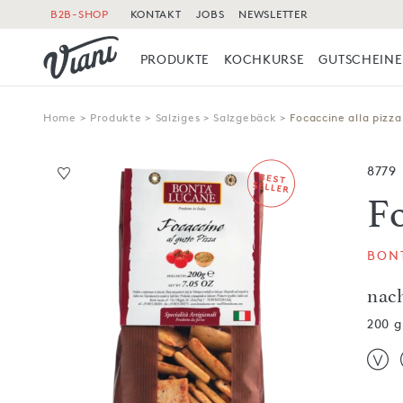
B2B-SHOP
KONTAKT
JOBS
NEWSLETTER
PRODUKTE
KOCHKURSE
GUTSCHEINE
Home
>
Produkte
>
Salziges
>
Salzgebäck
>
Focaccine alla pizza
8779
F
BON
nach
200 g