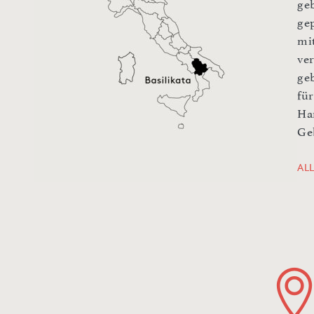
ge
ge
mi
ve
ge
für
Ha
Ge
AL