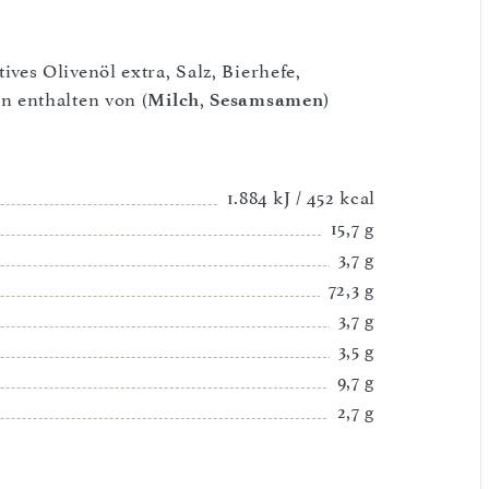
ves Olivenöl extra, Salz, Bierhefe,
n enthalten von (
Milch
,
Sesamsamen
)
1.884 kJ / 452 kcal
15,7 g
3,7 g
72,3 g
3,7 g
3,5 g
9,7 g
2,7 g