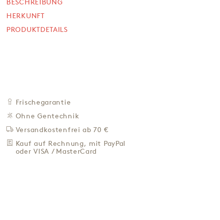
3,50 €
BESCHREIBUNG
HERKUNFT
17,50 € / Kg
PRODUKTDETAILS
Preis inkl. MwSt. zzgl. 4,95 € Versand
+
IN DEN WARENKORB
-
ZU DEN FAVORITEN
IN DER NÄHE KAUFEN
Frischegarantie
BESCHREIBUNG
Ohne Gentechnik
HERKUNFT
Versandkostenfrei ab 70 €
PRODUKTDETAILS
Kauf auf Rechnung, mit PayPal
oder VISA / MasterCard