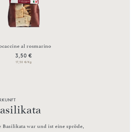
ocaccine al rosmarino
Grissinetti con ro
3,50 €
3,50 €
17,50 €/Kg
17,50 €/Kg
RKUNFT
asilikata
 Basilikata war und ist eine spröde,