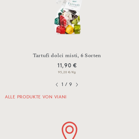
n
Tartufi dolci misti, 6 Sorten
O
11,90 €
95,20 €/Kg
1
/
9
ALLE PRODUKTE VON VIANI