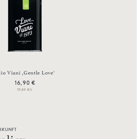
io Viani ,Gentle Love‘
Tartufi dolci m
16,90 €
17,90 €
33,80 €/L
89,50 €/Kg
RKUNFT