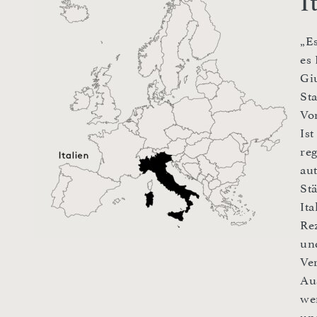
I
„E
es 
Gi
St
Vo
Is
re
au
St
It
Rez
un
Ve
Au
we