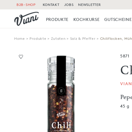
B2B-SHOP
KONTAKT
JOBS
NEWSLETTER
PRODUKTE
KOCHKURSE
GUTSCHEINE
Home
>
Produkte
>
Zutaten
>
Salz & Pfeffer
>
Chiliflocken, Müh
5871
C
VIAN
Pep
45 g