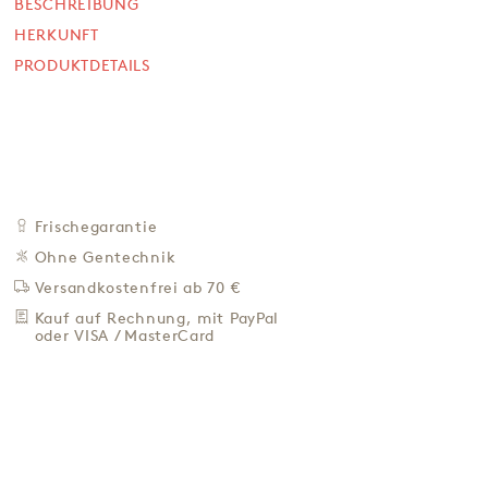
6,90 €
BESCHREIBUNG
HERKUNFT
153,33 € / Kg
PRODUKTDETAILS
Preis inkl. MwSt. zzgl. 4,95 € Versand
+
IN DEN WARENKORB
-
ZU DEN FAVORITEN
IN DER NÄHE KAUFEN
Frischegarantie
BESCHREIBUNG
Ohne Gentechnik
HERKUNFT
Versandkostenfrei ab 70 €
PRODUKTDETAILS
Kauf auf Rechnung, mit PayPal
oder VISA / MasterCard