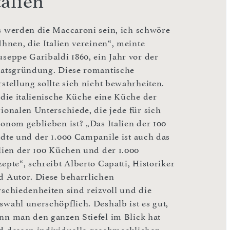
talien
s werden die Maccaroni sein, ich schwöre
Ihnen, die Italien vereinen“, meinte
useppe Garibaldi 1860, ein Jahr vor der
aatsgründung. Diese romantische
rstellung sollte sich nicht bewahrheiten.
t die italienische Küche eine Küche der
gionalen Unterschiede, die jede für sich
tonom geblieben ist? „Das Italien der 100
ädte und der 1.000 Campanile ist auch das
alien der 100 Küchen und der 1.000
epte“, schreibt Alberto Capatti, Historiker
d Autor. Diese beharrlichen
rschiedenheiten sind reizvoll und die
swahl unerschöpflich. Deshalb ist es gut,
nn man den ganzen Stiefel im Blick hat