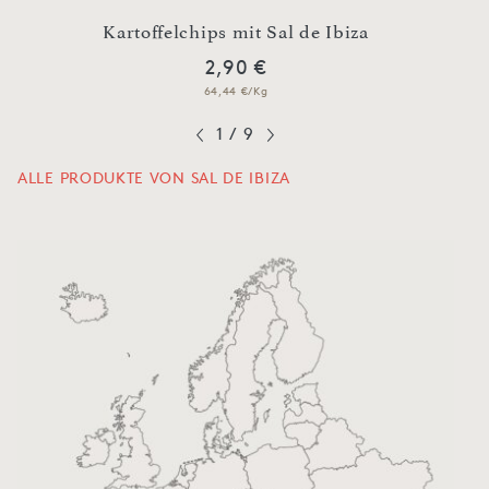
Kartoffelchips mit Sal de Ibiza
Kart
2,90 €
64,44 €/Kg
1
/
9
ALLE PRODUKTE VON SAL DE IBIZA