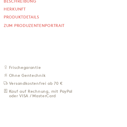
BESCHREIBUNG
SOFORT VERFÜGBAR
HERKUNFT
10,90 €
PRODUKTDETAILS
ZUM PRODUZENTENPORTRAIT
60,56 € / Kg
Preis inkl. MwSt. zzgl. 4,95 € Versand
+
IN DEN WARENKORB
-
ZU DEN FAVORITEN
IN DER NÄHE KAUFEN
Frischegarantie
Ohne Gentechnik
BESCHREIBUNG
Versandkostenfrei ab 70 €
HERKUNFT
Kauf auf Rechnung, mit PayPal
PRODUKTDETAILS
oder VISA / MasterCard
ZUM PRODUZENTENPORTRAIT