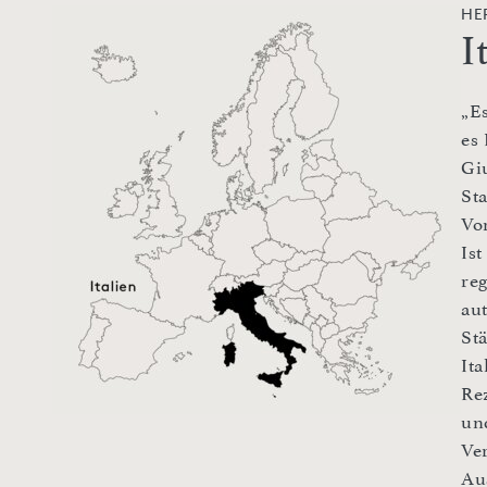
HE
I
„E
es 
Gi
St
Vo
Is
re
au
St
It
Rez
un
Ve
Au