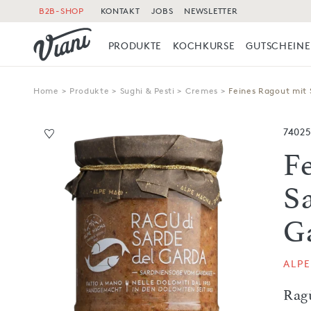
B2B-SHOP
KONTAKT
JOBS
NEWSLETTER
PRODUKTE
KOCHKURSE
GUTSCHEINE
Home
>
Produkte
>
Sughi & Pesti
>
Cremes
>
Feines Ragout mit
7402
F
S
G
ALP
Rag