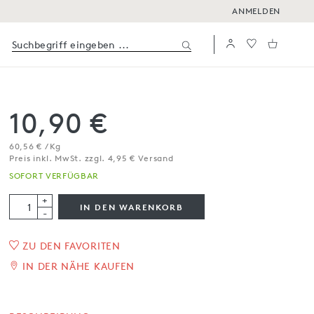
ANMELDEN
10,90 €
60,56 € / Kg
Preis inkl. MwSt. zzgl. 4,95 € Versand
SOFORT VERFÜGBAR
+
IN DEN WARENKORB
-
ZU DEN FAVORITEN
Feines Ragout mit Sardinen
IN DER NÄHE KAUFEN
aus dem Gardasee
180 g