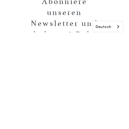
Abonniere
unseren
Newsletter und
Deutsch
erhalte 15€ Rabatt
auf deine nächste
Bestellung!
E-Mail
RECHTLICHES