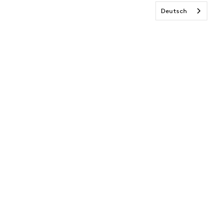
Deutsch
Abonniere
unseren
Newsletter und
erhalte 15€ Rabatt
auf deine nächste
Bestellung!
E-Mail