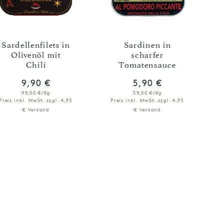
Sardellenfilets in
Sardinen in
Olivenöl mit
scharfer
Chili
Tomatensauce
9,90 €
5,90 €
99,00 €/Kg
59,00 €/Kg
Preis inkl. MwSt.
zzgl. 4,95
Preis inkl. MwSt.
zzgl. 4,95
€ Versand
€ Versand
NICHT VERFÜGBAR
IN DEN WARENKORB
BENACHRICHTIGEN