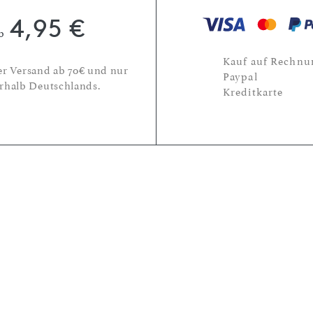
4,95 €
b
Kauf auf Rechnu
er Versand ab 70€ und nur
Paypal
rhalb Deutschlands.
Kreditkarte
Abonniere unseren Newslette
und erhalte 15€ Rabatt auf
deine nächste Bestellung!
E-Mail