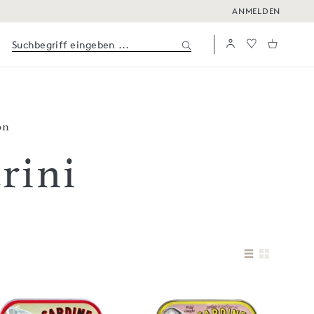
ANMELDEN
on
trini