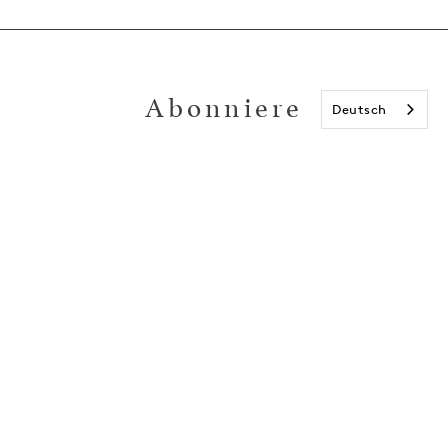
Abonniere
Deutsch
unseren
Newsletter und
erhalte 15€ Rabatt
auf deine nächste
Bestellung!
E-Mail