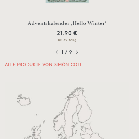
drei
Adventskalender ‚Hello Winter‘
Weihna
21,90 €
101,39 €/Kg
1
/
9
ALLE PRODUKTE VON SIMÓN COLL