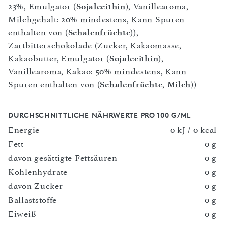
23%, Emulgator (
Sojalecithin
), Vanillearoma,
Milchgehalt: 20% mindestens, Kann Spuren
enthalten von (
Schalenfrüchte
)),
Zartbitterschokolade (Zucker, Kakaomasse,
Kakaobutter, Emulgator (
Sojalecithin
),
Vanillearoma, Kakao: 50% mindestens, Kann
Spuren enthalten von (
Schalenfrüchte
,
Milch
))
DURCHSCHNITTLICHE NÄHRWERTE PRO 100 G/ML
Energie
0 kJ / 0 kcal
Fett
0 g
davon gesättigte Fettsäuren
0 g
Kohlenhydrate
0 g
davon Zucker
0 g
Ballaststoffe
0 g
Eiweiß
0 g