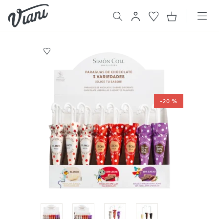
-20 %