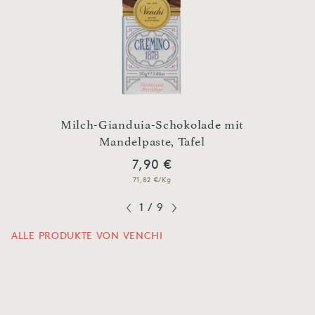
ler
Milch-Gianduia-Schokolade mit
Gian
Mandelpaste, Tafel
7,90 €
71,82 €/Kg
1
/
9
ALLE PRODUKTE VON VENCHI