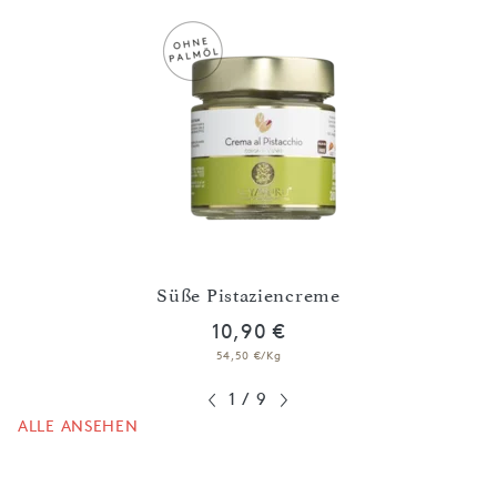
-
r
Süße Pistaziencreme
10,90 €
54,50 €/Kg
1
/
9
ALLE ANSEHEN