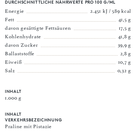
DURCHSCHNITTLICHE NÄHRWERTE PRO 100 G/ML
Energie
2.451 kJ / 589 kcal
Fett
41,5 g
davon gesättigte Fettsäuren
17,5 g
Kohlenhydrate
41,8 g
davon Zucker
39,9 g
Ballaststoffe
2,8 g
Eiweiß
10,7 g
Salz
0,32 g
INHALT
1.000 g
INHALT
VERKEHRSBEZEICHNUNG
Praline mit Pistazie