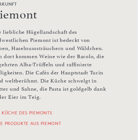
RKUNFT
iemont
e liebliche Hügellandschaft des
dwestlichen Piemont ist bedeckt von
ben, Haselnusssträuchern und Wäldchen.
n dort kommen Weine wie der Barolo, die
gehrten Alba-Trüffeln und raffinierte
ßigkeiten. Die Cafés der Hauptstadt Turin
nd weltberühmt. Die Küche schwelgt in
tter und Sahne, die Pasta ist goldgelb dank
ler Eier im Teig.
E KÜCHE DES PIEMONTS
LE PRODUKTE AUS PIEMONT