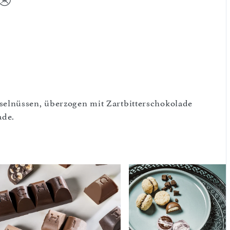
elnüssen, überzogen mit Zart­bitterschokolade
ade.