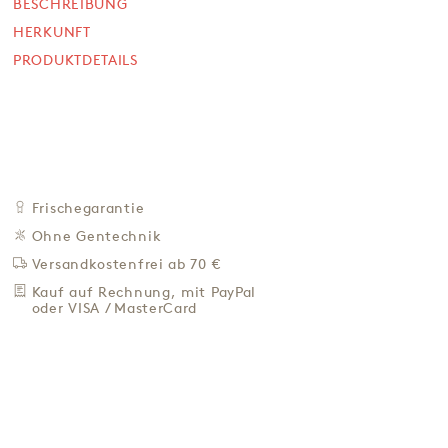
cremefüllung
BESCHREIBUNG
HERKUNFT
1.000 g (48 Stück / 1,75 € )
PRODUKTDETAILS
SOFORT VERFÜGBAR
84,20 €
84,20 € / Kg
Preis inkl. MwSt. zzgl. 4,95 € Versand
+
IN DEN WARENKORB
-
Frischegarantie
Ohne Gentechnik
ZU DEN FAVORITEN
Versandkostenfrei ab 70 €
IN DER NÄHE KAUFEN
Kauf auf Rechnung, mit PayPal
oder VISA / MasterCard
BESCHREIBUNG
HERKUNFT
PRODUKTDETAILS