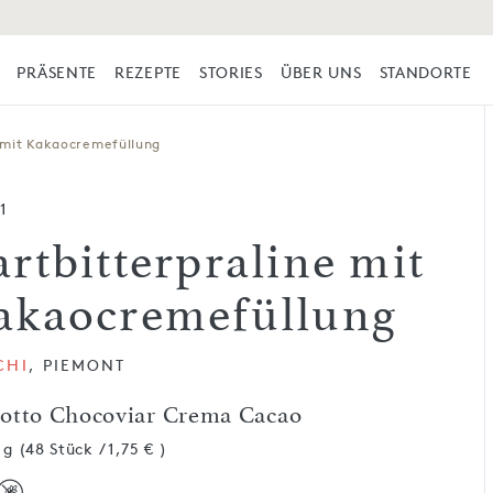
PRÄSENTE
REZEPTE
STORIES
ÜBER UNS
STANDORTE
 mit Kaka­o­cremefüllung
1
artbitterpraline mit
aka­o­cremefüllung
CHI
, PIEMONT
otto Chocoviar Crema Cacao
 g (48 Stück / 1,75 € )