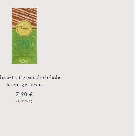
uia-Pistazienschokolade,
Zartbitter-Zigar
leicht gesalzen
Orangenschalen-Ka
7,90 €
7,92 €
71,82 €/Kg
79,20 €/Kg