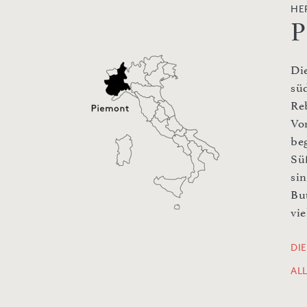
HE
P
Di
sü
Re
Vo
be
Sü
si
Bu
vie
DI
AL