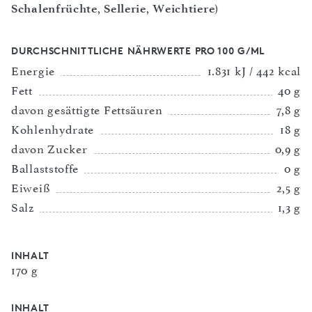
Schalenfrüchte
,
Sellerie
,
Weichtiere
)
DURCHSCHNITTLICHE NÄHRWERTE PRO 100 G/ML
Energie
1.831 kJ / 442 kcal
Fett
40 g
davon gesättigte Fettsäuren
7,8 g
Kohlenhydrate
18 g
davon Zucker
0,9 g
Ballaststoffe
0 g
Eiweiß
2,5 g
Salz
1,3 g
INHALT
170 g
INHALT