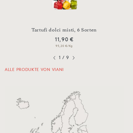
n
Tartufi dolci misti, 6 Sorten
O
11,90 €
95,20 €/Kg
1
/
9
ALLE PRODUKTE VON VIANI