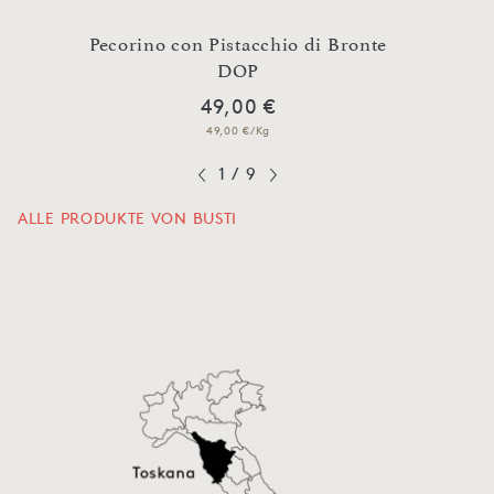
Pecorino con Pistacchio di Bronte
Junger
DOP
49,00 €
49,00 €/Kg
1
/
9
ALLE PRODUKTE VON BUSTI