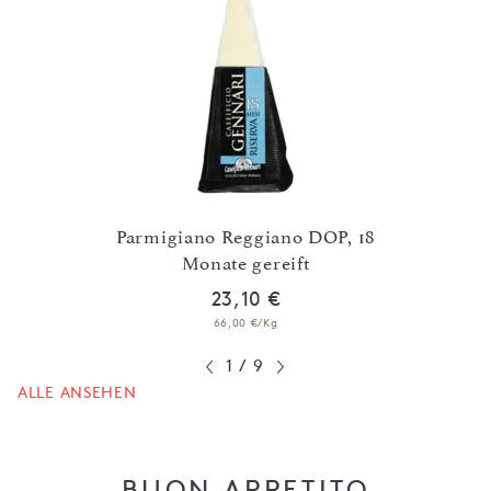
Parmigiano Reggiano DOP, 18
Grana
Bio
Monate gereift
23,10 €
66,00 €/Kg
1
/
9
ALLE ANSEHEN
BUON APPETITO