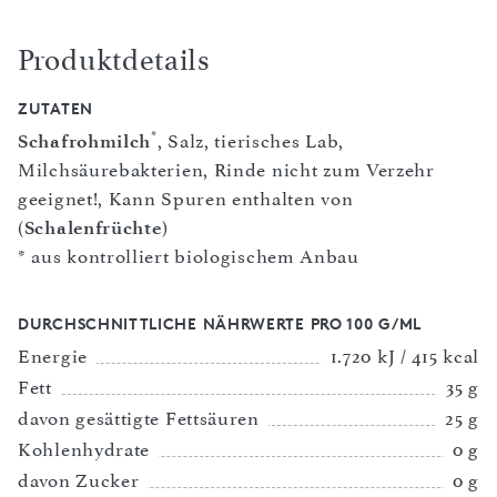
Produktdetails
ZUTATEN
*
Schafrohmilch
, Salz, tierisches Lab,
Milchsäurebakterien, Rinde nicht zum Verzehr
geeignet!, Kann Spuren enthalten von
(
Schalenfrüchte
)
* aus kontrolliert biologischem Anbau
DURCHSCHNITTLICHE NÄHRWERTE PRO 100 G/ML
Energie
1.720 kJ / 415 kcal
Fett
35 g
davon gesättigte Fettsäuren
25 g
Kohlenhydrate
0 g
davon Zucker
0 g