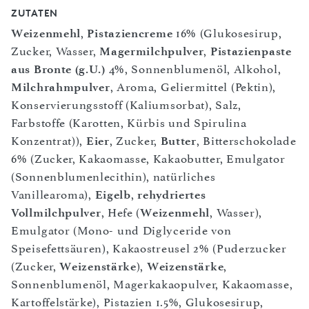
ZUTATEN
Weizenmehl
,
Pistaziencreme
16% (Glukosesirup,
Zucker, Wasser,
Magermilchpulver
,
Pistazienpaste
aus Bronte (g.U.)
4%, Sonnenblumenöl, Alkohol,
Milchrahmpulver
, Aroma, Geliermittel (Pektin),
Konservierungsstoff (Kaliumsorbat), Salz,
Farbstoffe (Karotten, Kürbis und Spirulina
Konzentrat)),
Eier
, Zucker,
Butter
, Bitterschokolade
6% (Zucker, Kakaomasse, Kakaobutter, Emulgator
(Sonnenblumenlecithin), natürliches
Vanillearoma),
Eigelb
,
rehydriertes
Vollmilchpulver
, Hefe (
Weizenmehl
, Wasser),
Emulgator (Mono- und Diglyceride von
Speisefettsäuren), Kakaostreusel 2% (Puderzucker
(Zucker,
Weizenstärke
),
Weizenstärke
,
Sonnenblumenöl, Magerkakaopulver, Kakaomasse,
Kartoffelstärke), Pistazien 1.5%, Glukosesirup,