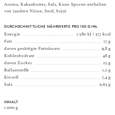
Aroma, Kakaobutter, Salz, Kann Spuren enthalten
von (andere Nüsse, Senf, Soja)
DURCHSCHNITTLICHE NÄHRWERTE PRO 100 G/ML
Energie
1.580 kJ / 377 kcal
Fett
17 g
davon gesättigte Fettsäuren
9,8 g
Kohlenhydrate
48 g
davon Zucker
25 g
Ballaststoffe
1,2 g
Eiweiß
7,4 g
Salz
0,63 g
INHALT
1.000 g