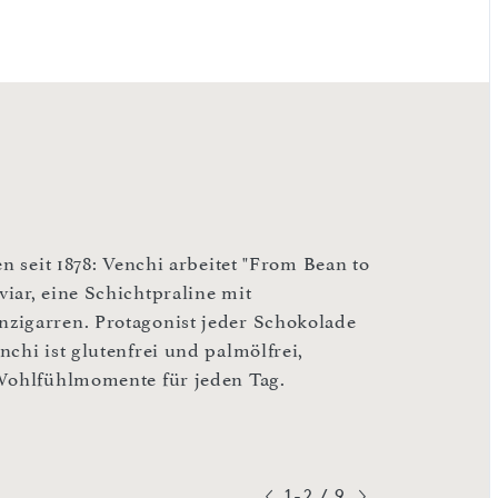
n seit 1878: Venchi arbeitet "From Bean to
iar, eine Schichtpraline mit
zigarren. Protagonist jeder Schokolade
chi ist glutenfrei und palmölfrei,
 Wohlfühlmomente für jeden Tag.
1-2
/
9