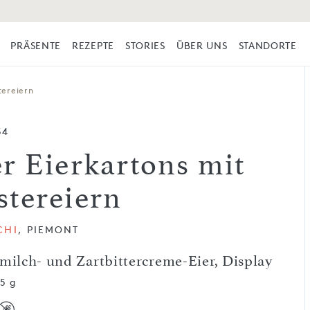
PRÄSENTE
REZEPTE
STORIES
ÜBER UNS
STANDORTE
tereiern
34
er Eierkartons mit
stereiern
CHI
, PIEMONT
milch- und Zartbitter­creme-Eier, Display
65 g