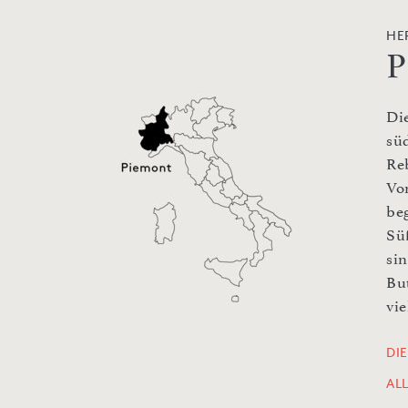
HE
P
Di
sü
Re
Vo
be
Sü
si
Bu
vie
DI
AL