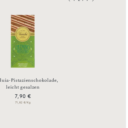
uia-Pistazienschokolade,
Zartbitter-Zigar
leicht gesalzen
Orangenschalen-Ka
7,90 €
7,92 €
71,82 €/Kg
79,20 €/Kg