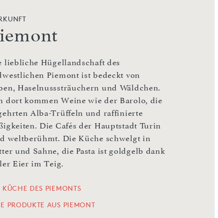
RKUNFT
iemont
e liebliche Hügellandschaft des
dwestlichen Piemont ist bedeckt von
ben, Haselnusssträuchern und Wäldchen.
n dort kommen Weine wie der Barolo, die
gehrten Alba-Trüffeln und raffinierte
ßigkeiten. Die Cafés der Hauptstadt Turin
nd weltberühmt. Die Küche schwelgt in
tter und Sahne, die Pasta ist goldgelb dank
ler Eier im Teig.
E KÜCHE DES PIEMONTS
LE PRODUKTE AUS PIEMONT