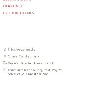
Ostereiern
HERKUNFT
12 x 65 g
PRODUKTDETAILS
DIESES PRODUKT KÖNNEN SIE EXKLUSIV ÜBER UNSERE
HÄNDLER BEZIEHEN.
84,00 €
107,69 € / Kg
Preis inkl. MwSt.
IN DER NÄHE KAUFEN
Frischegarantie
Ohne Gentechnik
ZU DEN FAVORITEN
Versandkostenfrei ab 70 €
IN DER NÄHE KAUFEN
Kauf auf Rechnung, mit PayPal
oder VISA / MasterCard
BESCHREIBUNG
HERKUNFT
PRODUKTDETAILS