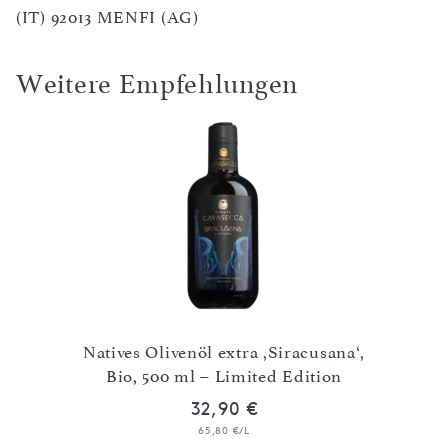
(IT) 92013 MENFI (AG)
Weitere Empfehlungen
Noire‘
Natives Olivenöl extra ,Siracusana‘,
Nati
Bio, 500 ml – Limited Edition
32,90 €
65,80 €/L