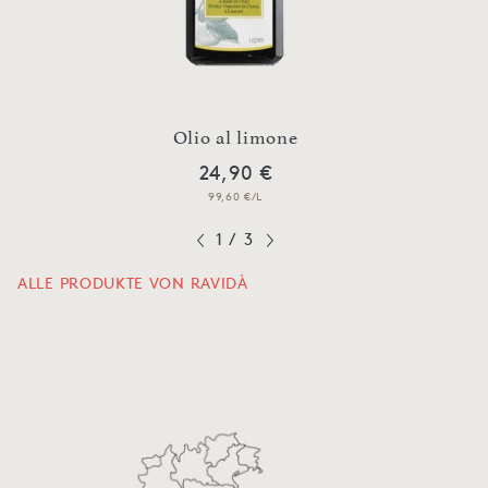
dà
Nat
Olio al limone
24,90 €
99,60 €/L
1
/
3
ALLE PRODUKTE VON RAVIDÀ