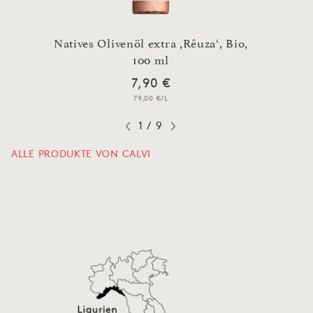
 Oro‘
Natives Olivenöl extra ,Rêuza‘, Bio,
Native
100 ml
7,90 €
79,00 €/L
1
/
9
ALLE PRODUKTE VON CALVI