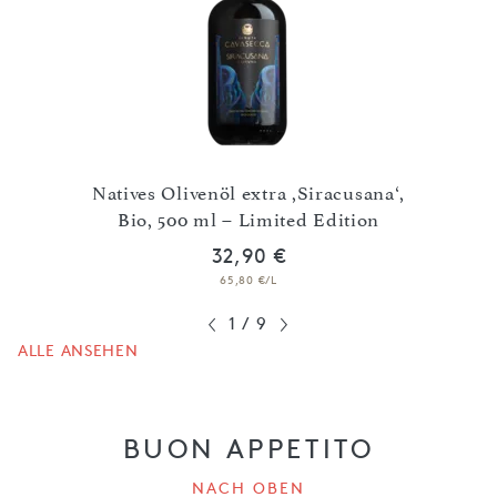
Noire‘
Natives Olivenöl extra ,Siracusana‘,
Nati
Bio, 500 ml – Limited Edition
32,90 €
65,80 €/L
1
/
9
ALLE ANSEHEN
BUON APPETITO
NACH OBEN