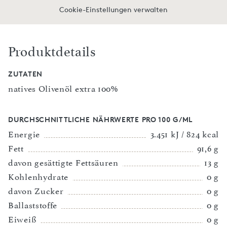
Cookie-Einstellungen verwalten
Produktdetails
ZUTATEN
natives Olivenöl extra 100%
DURCHSCHNITTLICHE NÄHRWERTE PRO 100 G/ML
Energie
3.451 kJ / 824 kcal
Fett
91,6 g
davon gesättigte Fettsäuren
13 g
Kohlenhydrate
0 g
davon Zucker
0 g
Ballaststoffe
0 g
Eiweiß
0 g