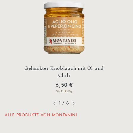
Gehackter Knoblauch mit Öl und
essig
Chili
Ge
6,50 €
36,11 €/Kg
1
/
8
ALLE PRODUKTE VON MONTANINI