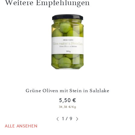
Weitere Empfehlungen
n in
Schw
Grüne Oliven mit Stein in Salzlake
5,50 €
34,38 €/Kg
1
/
9
ALLE ANSEHEN