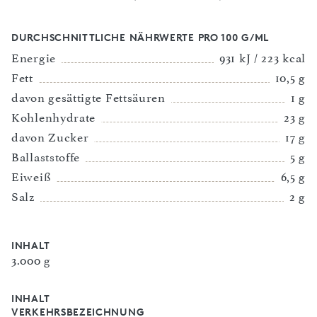
DURCHSCHNITTLICHE NÄHRWERTE PRO 100 G/ML
Energie
931 kJ / 223 kcal
Fett
10,5 g
davon gesättigte Fettsäuren
1 g
Kohlenhydrate
23 g
davon Zucker
17 g
Ballaststoffe
5 g
Eiweiß
6,5 g
Salz
2 g
INHALT
3.000 g
INHALT
VERKEHRSBEZEICHNUNG