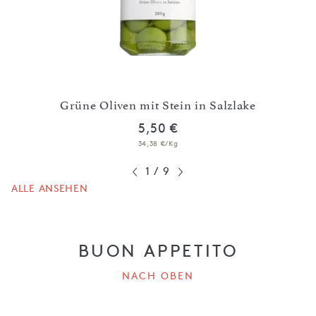
n in
Schw
Grüne Oliven mit Stein in Salzlake
5,50 €
34,38 €/Kg
1
/
9
ALLE ANSEHEN
BUON APPETITO
NACH OBEN