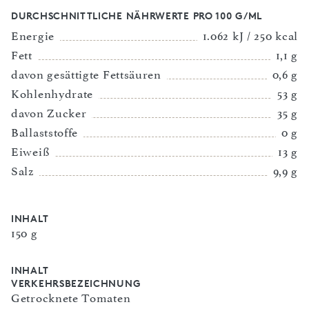
DURCHSCHNITTLICHE NÄHRWERTE PRO 100 G/ML
Energie
1.062 kJ / 250 kcal
Fett
1,1 g
davon gesättigte Fettsäuren
0,6 g
Kohlenhydrate
53 g
davon Zucker
35 g
Ballaststoffe
0 g
Eiweiß
13 g
Salz
9,9 g
INHALT
150 g
INHALT
VERKEHRSBEZEICHNUNG
Getrocknete Tomaten