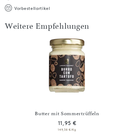
Vorbestellartikel
Weitere Empfehlungen
Butter mit Sommertrüffeln
B
11,95 €
149,38 €/Kg