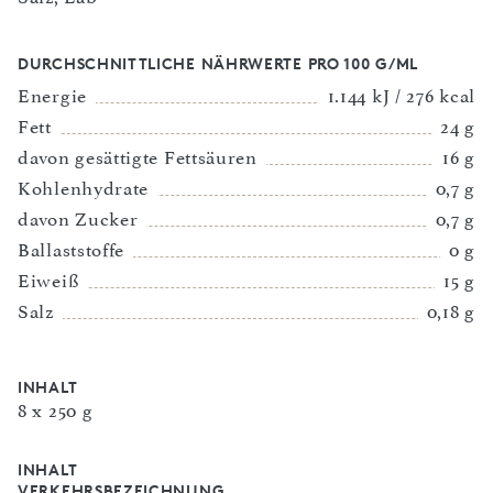
DURCHSCHNITTLICHE NÄHRWERTE PRO 100 G/ML
Energie
1.144 kJ / 276 kcal
Fett
24 g
davon gesättigte Fettsäuren
16 g
Kohlenhydrate
0,7 g
davon Zucker
0,7 g
Ballaststoffe
0 g
Eiweiß
15 g
Salz
0,18 g
INHALT
8 x 250 g
INHALT
VERKEHRSBEZEICHNUNG