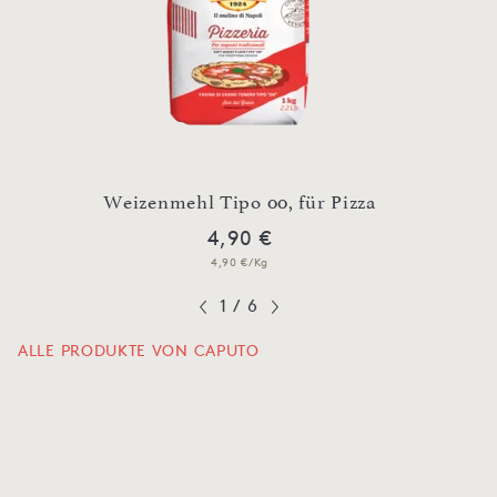
, für
Weizenmehl Tipo 00, für Pizza
H
4,90 €
4,90 €/Kg
1
/
6
ALLE PRODUKTE VON CAPUTO