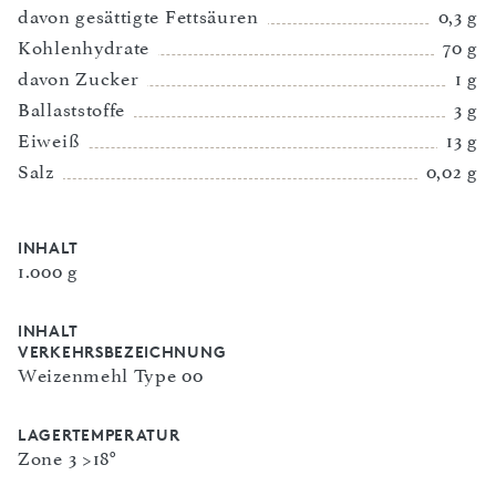
davon gesättigte Fettsäuren
0,3 g
Kohlenhydrate
70 g
davon Zucker
1 g
Ballaststoffe
3 g
Eiweiß
13 g
Salz
0,02 g
INHALT
1.000 g
INHALT
VERKEHRSBEZEICHNUNG
Weizenmehl Type 00
LAGERTEMPERATUR
Zone 3 >18°