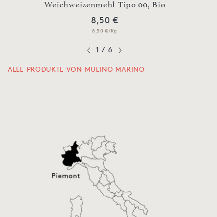
Bio
Weichweizenmehl Tipo 00, Bio
Weic
8,50 €
8,50 €/Kg
1
/
6
ALLE PRODUKTE VON MULINO MARINO