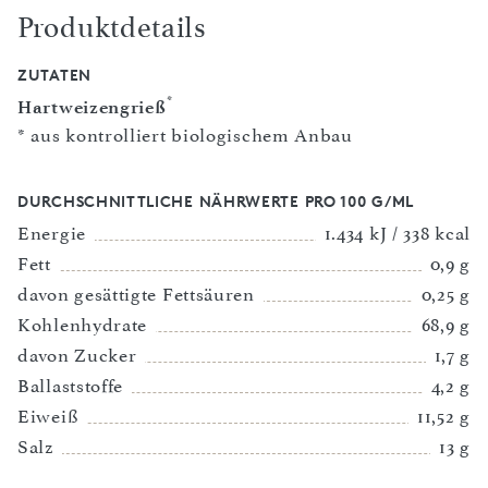
Produktdetails
ZUTATEN
*
Hartweizengrieß
* aus kontrolliert biologischem Anbau
DURCHSCHNITTLICHE NÄHRWERTE PRO 100 G/ML
Energie
1.434 kJ / 338 kcal
Fett
0,9 g
davon gesättigte Fettsäuren
0,25 g
Kohlenhydrate
68,9 g
davon Zucker
1,7 g
Ballaststoffe
4,2 g
Eiweiß
11,52 g
Salz
13 g