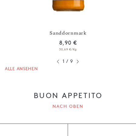
Sanddornmark
Ei
8,90 €
30,69 €/Kg
1
/
9
ALLE ANSEHEN
BUON APPETITO
NACH OBEN