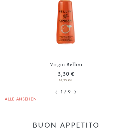
io
Virgin Bellini
3,30 €
18,33 €/L
1
/
9
ALLE ANSEHEN
BUON APPETITO