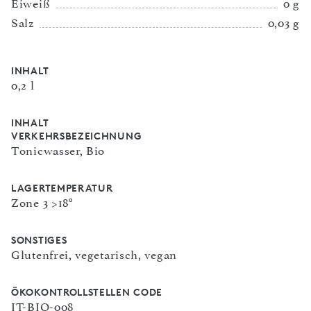
Eiweiß
0 g
Salz
0,03 g
INHALT
0,2 l
INHALT
VERKEHRSBEZEICHNUNG
Tonicwasser, Bio
LAGERTEMPERATUR
Zone 3 >18°
SONSTIGES
Glutenfrei, vegetarisch, vegan
ÖKOKONTROLLSTELLEN CODE
IT-BIO-008