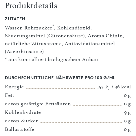
Produktdetails
ZUTATEN
*
Wasser, Rohrzucker
, Kohlendioxid,
Säuerungsmittel (Citronensäure), Aroma Chinin,
natürliche Zitrusaroma, Antioxidationsmittel
(Ascorbinsäure)
* aus kontrolliert biologischem Anbau
DURCHSCHNITTLICHE NÄHRWERTE PRO 100 G/ML
Energie
153 kJ / 36 kcal
Fett
0 g
davon gesättigte Fettsäuren
0 g
Kohlenhydrate
9 g
davon Zucker
9 g
Ballaststoffe
0 g