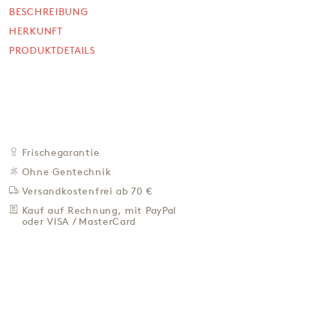
BESCHREIBUNG
SOFORT VERFÜGBAR
HERKUNFT
11,60 €
PRODUKTDETAILS
10,55 € / L
Preis inkl. MwSt. zzgl. Pfand und 4,95 € Versand
+
IN DEN WARENKORB
-
ZU DEN FAVORITEN
Frischegarantie
IN DER NÄHE KAUFEN
Ohne Gentechnik
BESCHREIBUNG
Versandkostenfrei ab 70 €
HERKUNFT
Kauf auf Rechnung, mit PayPal
oder VISA / MasterCard
PRODUKTDETAILS