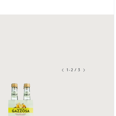
1-2
/
3