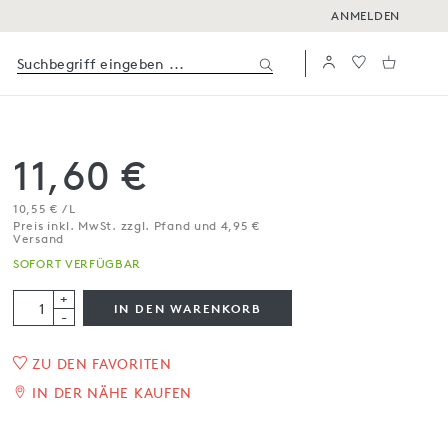
ANMELDEN
11,60 €
10,55 € / L
Preis inkl. MwSt. zzgl. Pfand und 4,95 €
Versand
SOFORT VERFÜGBAR
+
IN DEN WARENKORB
-
1
/
3
ZU DEN FAVORITEN
IN DER NÄHE KAUFEN
Chinotto
4 x 275 ml