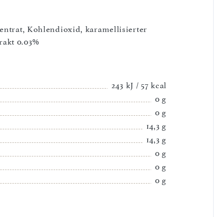
entrat, Kohlendioxid, karamellisierter
rakt 0.03%
243 kJ / 57 kcal
0 g
0 g
14,3 g
14,3 g
0 g
0 g
0 g