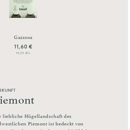
Gazzosa
Aranciata
11,60 €
11,60 €
10,55 €/L
10,55 €/L
RKUNFT
iemont
e liebliche Hügellandschaft des
dwestlichen Piemont ist bedeckt von