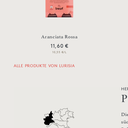
Aranciata Rossa
11,60 €
10,55 €/L
ALLE PRODUKTE VON LURISIA
HE
P
Di
sü