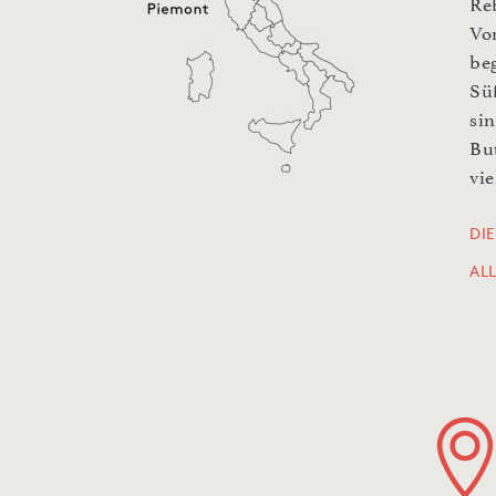
Re
Vo
be
Sü
si
Bu
vie
DI
AL