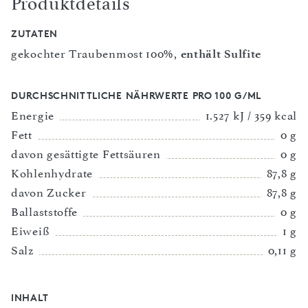
Produktdetails
ZUTATEN
gekochter Traubenmost 100%,
enthält Sulfite
DURCHSCHNITTLICHE NÄHRWERTE PRO 100 G/ML
Energie
1.527 kJ / 359 kcal
Fett
0 g
davon gesättigte Fettsäuren
0 g
Kohlenhydrate
87,8 g
davon Zucker
87,8 g
Ballaststoffe
0 g
Eiweiß
1 g
Salz
0,11 g
INHALT