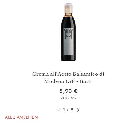
nto
Crema all'Aceto Balsamico di
Cr
Modena IGP - Basic
5,90 €
23,60 €/L
1
/
9
ALLE ANSEHEN