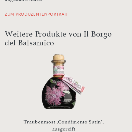
ZUM PRODUZENTENPORTRAIT
Weitere Produkte von Il Borgo
del Balsamico
Traubenmost ,Condimento Satin‘,
,Il Ti
rt
ausgereift
Bals