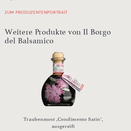
ZUM PRODUZENTENPORTRAIT
Weitere Produkte von Il Borgo
del Balsamico
Traubenmost ,Condimento Satin‘,
,Il Ti
rt
ausgereift
Bals