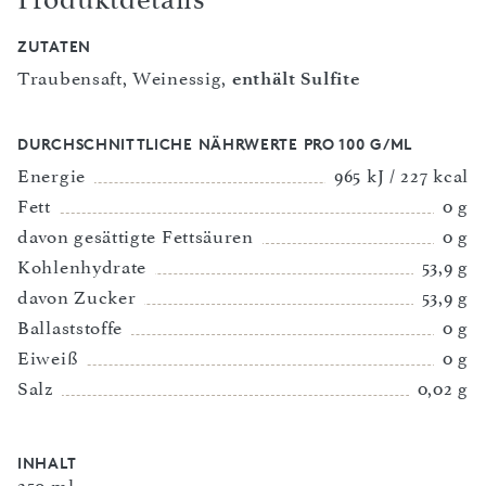
ZUTATEN
Traubensaft, Weinessig,
enthält Sulfite
DURCHSCHNITTLICHE NÄHRWERTE PRO 100 G/ML
Energie
965 kJ / 227 kcal
Fett
0 g
davon gesättigte Fettsäuren
0 g
Kohlenhydrate
53,9 g
davon Zucker
53,9 g
Ballaststoffe
0 g
Eiweiß
0 g
Salz
0,02 g
INHALT