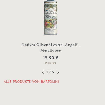
lini
Natives Olivenöl extra ,Angeli‘,
Nativ
Metalldose
19,90 €
39,80 €/L
1
/
9
ALLE PRODUKTE VON BARTOLINI