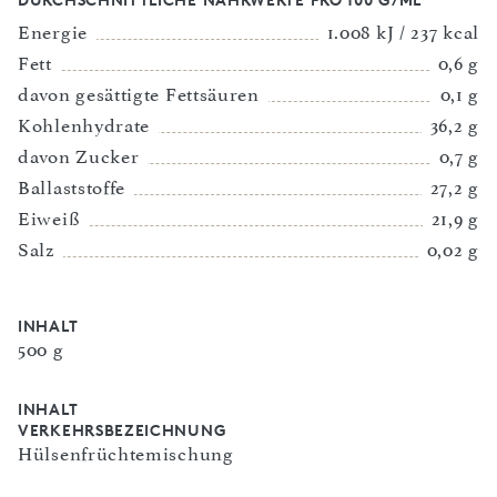
Energie
1.008 kJ / 237 kcal
Fett
0,6 g
davon gesättigte Fettsäuren
0,1 g
Kohlenhydrate
36,2 g
davon Zucker
0,7 g
Ballaststoffe
27,2 g
Eiweiß
21,9 g
Salz
0,02 g
INHALT
500 g
INHALT
VERKEHRSBEZEICHNUNG
Hülsenfrüchtemischung