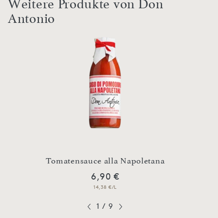
Weitere Produkte von Don
Antonio
chem
Tomatensauce alla Napoletana
To
6,90 €
14,38 €/L
1
/
9