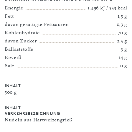
Energie
1.496 kJ / 353 kcal
Fett
1,5 g
davon gesättigte Fettsäuren
0,3 g
Kohlenhydrate
70 g
davon Zucker
2,5 g
Ballaststoffe
3 g
Eiweiß
14 g
Salz
0 g
INHALT
500 g
INHALT
VERKEHRSBEZEICHNUNG
Nudeln aus Hartweizengrieß