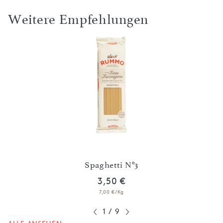
Weitere Empfehlungen
i
Spaghetti N°3
3,50 €
7,00 €/Kg
1
/
9