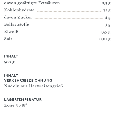
davon gesättigte Fettsäuren
0,3 g
Kohlenhydrate
71 g
davon Zucker
4 g
Ballaststoffe
3 g
Eiweiß
13,5 g
Salz
0,01 g
INHALT
500 g
INHALT
VERKEHRSBEZEICHNUNG
Nudeln aus Hartweizengrieß
LAGERTEMPERATUR
Zone 3 >18°