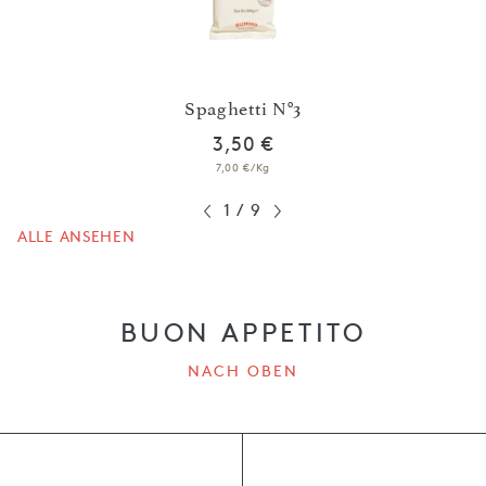
i
Spaghetti N°3
3,50 €
7,00 €/Kg
1
/
9
ALLE ANSEHEN
BUON APPETITO
NACH OBEN