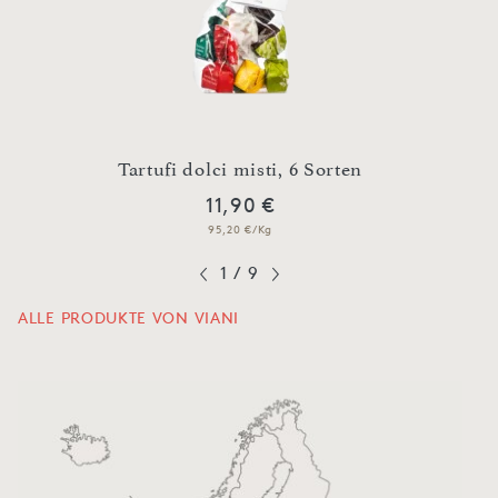
n
Tartufi dolci misti, 6 Sorten
O
11,90 €
95,20 €/Kg
1
/
9
ALLE PRODUKTE VON VIANI