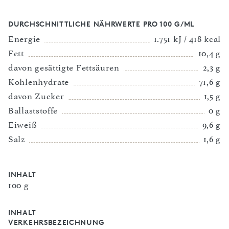
DURCHSCHNITTLICHE NÄHRWERTE PRO 100 G/ML
Energie
1.751 kJ / 418 kcal
Fett
10,4 g
davon gesättigte Fettsäuren
2,3 g
Kohlenhydrate
71,6 g
davon Zucker
1,5 g
Ballaststoffe
0 g
Eiweiß
9,6 g
Salz
1,6 g
INHALT
100 g
INHALT
VERKEHRSBEZEICHNUNG