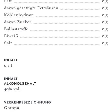
Fett
0 g
davon gesättigte Fettsäuren
0 g
Kohlenhydrate
0 g
davon Zucker
0 g
Ballaststoffe
0 g
Eiweiß
0 g
Salz
0 g
INHALT
0,2 l
INHALT
ALKOHOLGEHALT
40% vol.
VERKEHRSBEZEICHNUNG
Grappa