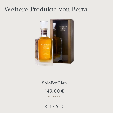
Weitere Produkte von Berta
SoloPerGian
149,00 €
212,86 €/L
1
/
9