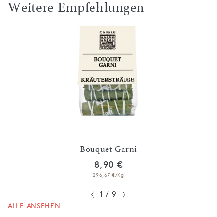
Weitere Empfehlungen
G
Bouquet Garni
8,90 €
296,67 €/Kg
1
/
9
ALLE ANSEHEN