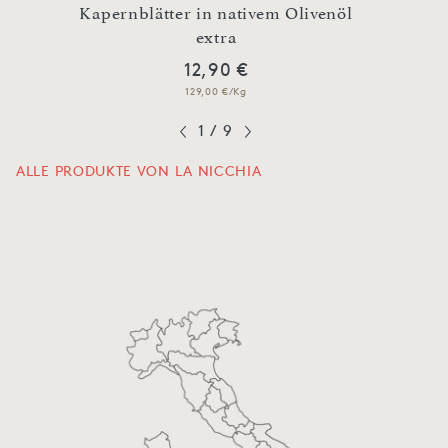
Kapernblätter in nativem Olivenöl
Kaper
extra
12,90 €
129,00 €/Kg
1
/
9
ALLE PRODUKTE VON LA NICCHIA