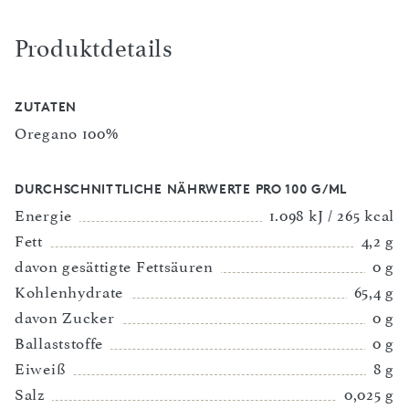
Produktdetails
ZUTATEN
Oregano 100%
DURCHSCHNITTLICHE NÄHRWERTE PRO 100 G/ML
Energie
1.098 kJ / 265 kcal
Fett
4,2 g
davon gesättigte Fettsäuren
0 g
Kohlenhydrate
65,4 g
davon Zucker
0 g
Ballaststoffe
0 g
Eiweiß
8 g
Salz
0,025 g