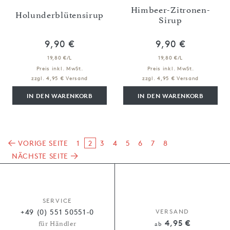
Himbeer-Zitronen-
Holunderblütensirup
Sirup
9,90 €
9,90 €
19,80 €/L
19,80 €/L
Preis inkl. MwSt.
Preis inkl. MwSt.
zzgl. 4,95 € Versand
zzgl. 4,95 € Versand
IN DEN WARENKORB
IN DEN WARENKORB
VORIGE SEITE
1
2
3
4
5
6
7
8
NÄCHSTE SEITE
SERVICE
+49 (0) 551 50551-0
VERSAND
4,95 €
für Händler
ab