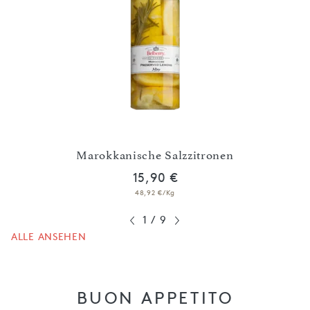
en,
Geha
Marokkanische Salzzitronen
15,90 €
48,92 €/Kg
1
/
9
ALLE ANSEHEN
BUON APPETITO