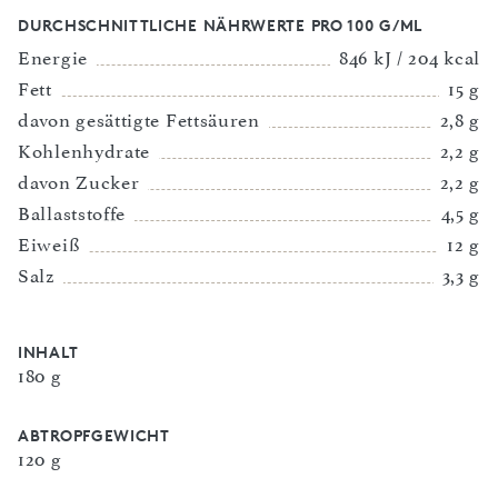
DURCHSCHNITTLICHE NÄHRWERTE PRO 100 G/ML
Energie
846 kJ / 204 kcal
Fett
15 g
davon gesättigte Fettsäuren
2,8 g
Kohlenhydrate
2,2 g
davon Zucker
2,2 g
Ballaststoffe
4,5 g
Eiweiß
12 g
Salz
3,3 g
INHALT
180 g
ABTROPFGEWICHT
120 g