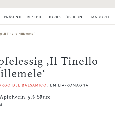
PRÄSENTE
REZEPTE
STORIES
ÜBER UNS
STANDORTE
g ,Il Tinello Millemele‘
felessig ,Il Tinello
illemele‘
BORGO DEL BALSAMICO
, EMILIA-ROMAGNA
 Apfelwein, 5% Säure
ml