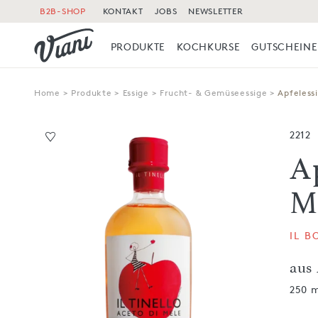
B2B-SHOP
KONTAKT
JOBS
NEWSLETTER
PRODUKTE
KOCHKURSE
GUTSCHEINE
Home
>
Produkte
>
Essige
>
Frucht- & Gemüseessige
>
Apfelessi
2212
Ap
M
IL 
aus
250 