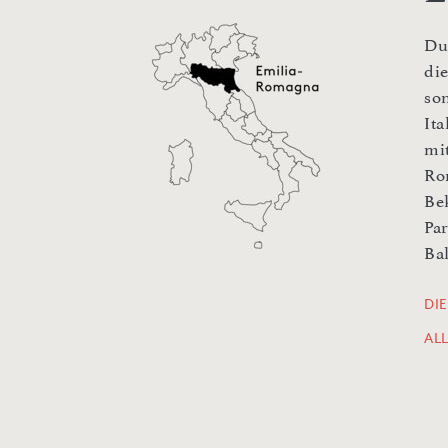
Du
di
so
Ita
mi
Ro
Be
Pa
Ba
DI
AL