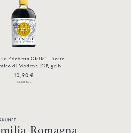
,Il Tinello Etichetta 
ello Etichetta Gialla‘ - Aceto
Aceto Balsamico di M
mico di Modena IGP, gelb
orange
10,90 €
15,90 €
43,60 €/L
63,60 €/L
RKUNFT
milia-Romagna