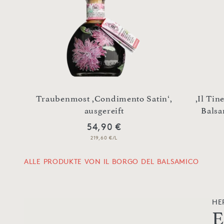
Traubenmost ,Condimento Satin‘,
,Il Tin
t
ausgereift
Balsa
54,90 €
219,60 €/L
ALLE PRODUKTE VON IL BORGO DEL BALSAMICO
HE
E