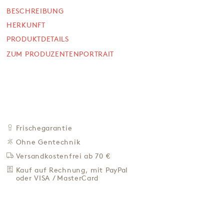
BESCHREIBUNG
NICHT VERFÜGBAR
10,50 €
HERKUNFT
PRODUKTDETAILS
42,00 € / L
Preis inkl. MwSt. zzgl. 4,95 € Versand
ZUM PRODUZENTENPORTRAIT
BEI VERFÜGBARKEIT
BENACHRICH­TIGEN
ZU DEN FAVORITEN
IN DER NÄHE KAUFEN
Frischegarantie
Ohne Gentechnik
BESCHREIBUNG
Versandkostenfrei ab 70 €
HERKUNFT
Kauf auf Rechnung, mit PayPal
PRODUKTDETAILS
oder VISA / MasterCard
ZUM PRODUZENTENPORTRAIT