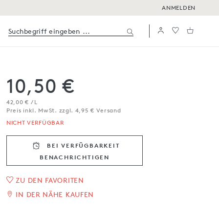
ANMELDEN
10,50 €
42,00 € / L
Preis inkl. MwSt. zzgl. 4,95 € Versand
NICHT VERFÜGBAR
BEI VERFÜGBARKEIT
BENACHRICH­TIGEN
Apfelessig ,Il Tinello
ZU DEN FAVORITEN
IN DER NÄHE KAUFEN
Millemele‘
250 ml