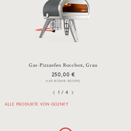
Abde
reme
Gas-Pizzaofen Roccbox, Grau
250,00 €
0,00 €/[NAB: REVIEW]
1
/
4
ALLE PRODUKTE VON GOZNEY