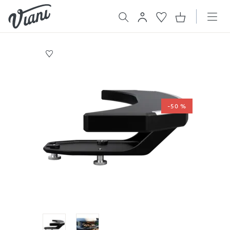
-50 %